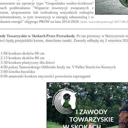
ansowanie na operacje typu "Gospodarka wodno-ściekowa"
ach poddziałania "Wsparcie inwestycji związanych z
eniem, ulepszaniem lub rozbudową wszystkich rodzajów
infrastruktury, w tym inwestycji w energię odnawialną i w
ędzanie energii" objętego PROW na lata 2014-2020.
(
info. www.skrzyszow.pl
2017-08-
ody Towarzyskie w Skokach Przez Przeszkody.
Po raz pierwszy w Skrzyszowie o
zieci będą przejażdżki konne, dmuchane zamki. Zawody odbędą się 3 września 20
.
11:00 konkurs skoków 60 cm
12:15 konkurs skoków 80 cm
13:30 konkurs plastyczny dla dzieci
14:00 pokaz Tarnowskiego Oddziału Jazdy im. V Pułku Strzelców Konnych
15:00 ścieżka huculska
16:00 amatorski konkurs zręczności powożenia zaprzęgami