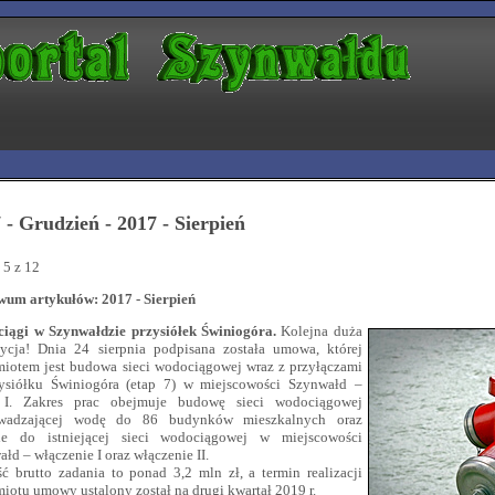
 - Grudzień - 2017 - Sierpień
 5 z 12
wum artykułów: 2017 - Sierpień
iągi w Szynwałdzie przysiółek Świniogóra.
Kolejna duża
tycja! Dnia 24 sierpnia podpisana została umowa, której
miotem jest budowa sieci wodociągowej wraz z przyłączami
ysiółku Świniogóra (etap 7) w miejscowości Szynwałd –
 I. Zakres prac obejmuje budowę sieci wodociągowej
wadzającej wodę do 86 budynków mieszkalnych oraz
ie do istniejącej sieci wodociągowej w miejscowości
łd – włączenie I oraz włączenie II.
ć brutto zadania to ponad 3,2 mln zł, a termin realizacji
iotu umowy ustalony został na drugi kwartał 2019 r.