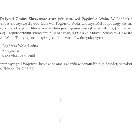
Dożynki Gminy Skrzyszów oraz jubileusz wsi Pogórska Wola.
W Pogórskiej
one z uroczystością 600-lecia wsi Pogórska Wola. Uroczystości rozpoczęły się m
y św. z okazji 600-lecia wsi została poświęcona pamiątkowa tablica, (ponieważ
wej). Tegorocznymi starostami byli państwo, Agnieszka Kmieć i Stanisław Chwiste
ska Wola. Tradycyjnie odbył się konkurs wieńców dożynkowych:
1.
Pogórska Wola, Ładna
2.
Skrzyszów
3.
Łękawica, Szynwałd
rem wystąpił Wojciech Jackowiec oraz gwiazda wieczoru Natalia Szreder, na zako
ław Plebanek
2017-08-24)