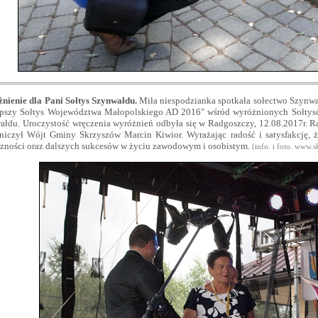
nienie dla Pani Sołtys Szynwałdu.
Miła niespodzianka spotkała sołectwo Szynwa
epszy Sołtys Województwa Małopolskiego AD 2016" wśród wyróżnionych Sołtysów
ałdu. Uroczystość wręczenia wyróżnień odbyła się w Radgoszczy, 12.08.2017r. R
tniczył Wójt Gminy Skrzyszów Marcin Kiwior. Wyrażając radość i satysfakcję, 
czności oraz dalszych sukcesów w życiu zawodowym i osobistym.
(
info. i foto. www.