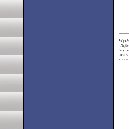
Wyróż
"Najl
Szynw
uczes
społe