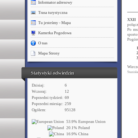
Informator adresowy
Trasa turystyczna
XXII 
Tu jesteśmy - Mapa
połącz
Po msz
Kamerka Pogodowa
sporto
Pogór
O nas
Mapa Strony
Wieczo
Statystyki odwiedzin
Stanis
Dzisiaj:
6
Wczoraj:
12
Poprzedni tydzień:
69
Poprzedni miesiąc:
259
Ogółem:
95128
53.9%
European Union
20.1%
Poland
16.9%
China