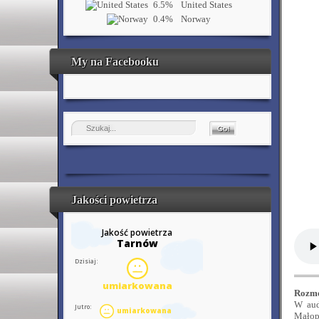
6.5%
United States
0.4%
Norway
My na Facebooku
Jakości powietrza
Rozmo
W aud
Małopo