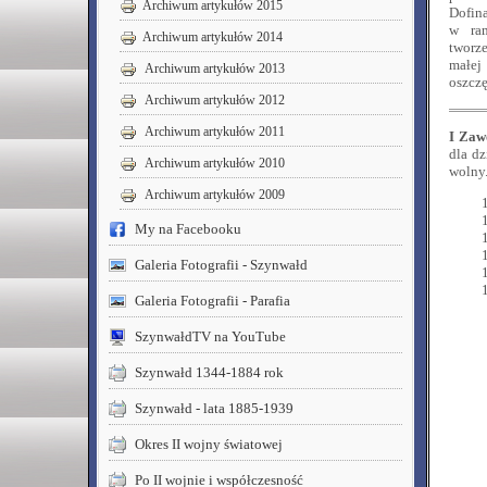
Archiwum artykułów 2015
Dofin
w ram
Archiwum artykułów 2014
tworz
małej 
Archiwum artykułów 2013
oszcz
Archiwum artykułów 2012
Archiwum artykułów 2011
I Zaw
dla d
Archiwum artykułów 2010
wolny
Archiwum artykułów 2009
My na Facebooku
Galeria Fotografii - Szynwałd
Galeria Fotografii - Parafia
SzynwałdTV na YouTube
Szynwałd 1344-1884 rok
Szynwałd - lata 1885-1939
Okres II wojny światowej
Po II wojnie i współczesność