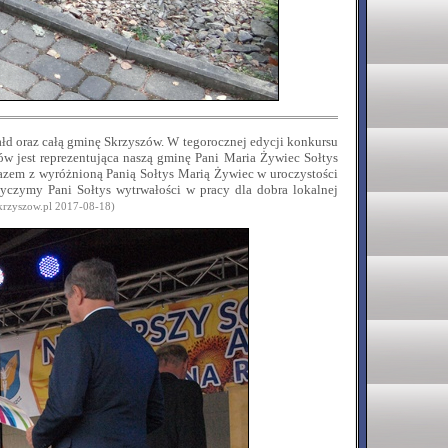
łd oraz całą gminę Skrzyszów. W tegorocznej edycji konkursu
 jest reprezentująca naszą gminę Pani Maria Żywiec Sołtys
azem z wyróżnioną Panią Sołtys Marią Żywiec w uroczystości
życzymy Pani Sołtys wytrwałości w pracy dla dobra lokalnej
skrzyszow.pl
2017-08-18)