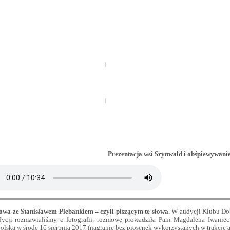
Prezentacja wsi Szynwałd i obśpiewywan
wa ze Stanisławem Plebankiem – czyli piszącym te słowa.
W audycji Klubu Dob
ycji rozmawialiśmy o fotografii, rozmowę prowadziła Pani Magdalena Iwan
lska w środę 16 sierpnia 2017 (nagranie bez piosenek wykorzystanych w trakcje 