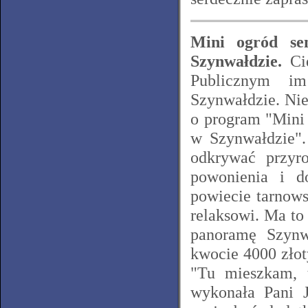
Mini ogród se
Szynwałdzie.
Cie
Publicznym im
Szynwałdzie. Ni
o program "Mini
w Szynwałdzie".
odkrywać przyr
powonienia i d
powiecie tarnows
relaksowi. Ma to
panoramę Szynw
kwocie 4000 złot
"Tu mieszkam, t
wykonała Pani 