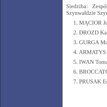
Siedziba: Zes
Szynwałdzie Szyn
1. MĄCIOR Ju
2. DROZD Kar
3. GURGA Ma
4. ARMATYS 
5. IWAN Tom
6. BROCCATO
7. PRUSAK E