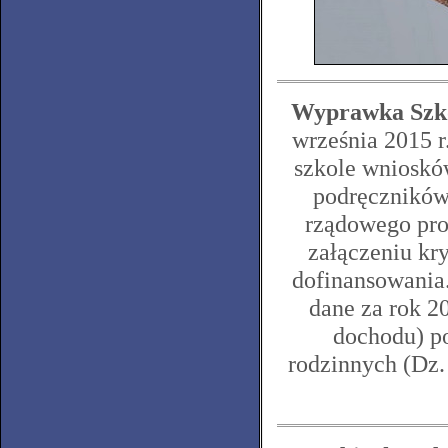
Wyprawka Szko
września 2015 r
szkole wnioskó
podręczników
rządowego pr
załączeniu kr
dofinansowania
dane za rok 2
dochodu) p
rodzinnych (Dz. 