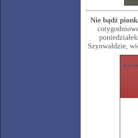
Nie bądź pionk
cotygodniowe
poniedziałek
Szynwałdzie, wię