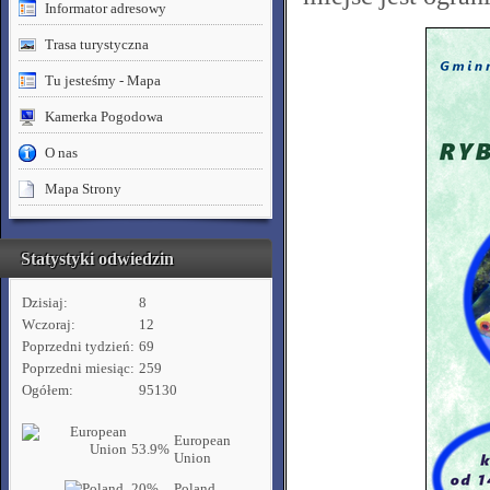
Informator adresowy
Trasa turystyczna
Tu jesteśmy - Mapa
Kamerka Pogodowa
O nas
Mapa Strony
Statystyki odwiedzin
Dzisiaj:
8
Wczoraj:
12
Poprzedni tydzień:
69
Poprzedni miesiąc:
259
Ogółem:
95130
European
53.9%
Union
20%
Poland