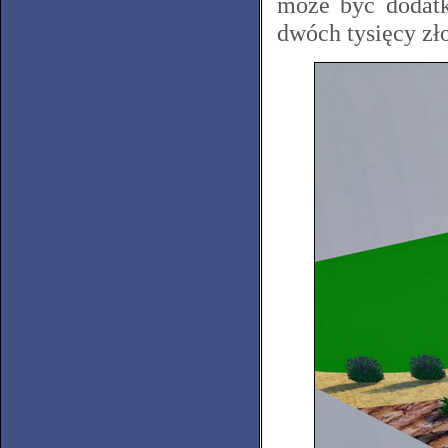
może być dodatk
dwóch tysięcy zł