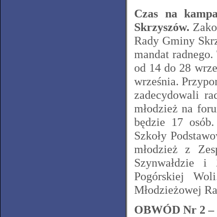
Czas na kampa
Skrzyszów.
Zakoń
Rady Gminy Skrz
mandat radnego. 
od 14 do 28 wrze
września. Przyp
zadecydowali ra
młodzież na for
będzie 17 osób.
Szkoły Podstawo
młodzież z Ze
Szynwałdzie i
Pogórskiej Wol
Młodzieżowej Ra
OBWÓD Nr 2 