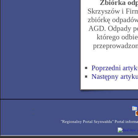
Z
biórka od
Skrzyszów i F
zbiórkę odpadów
AGD. Odpady po
którego odbi
przeprowadzon
Poprzedni artyk
Następny artyku
"Regionalny Portal Szynwałdu" Portal inform