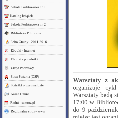
Szkoła Podstawowa nr. 1
Katalog książek
Szkoła Podstawowa nr. 2
Biblioteka Publiczna
Echo Gminy - 2011-2016
Ebooki - Internet
Ebooki - poradniki
Urząd Pocztowy
Straż Pożarna (OSP)
Warsztaty z ak
Ksiażki o Szynwałdzie
organizuje cyk
Warsztaty będą s
Nasza Gmina
17:00 w Bibliote
Radni - samorząd
do 9 październik
Regionalne strony www
miejsc jest ogran