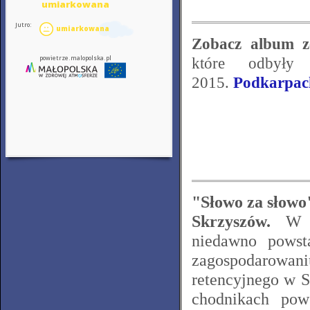
Zobacz album z
które odbyły
2015.
Podkarpack
"Słowo za słow
Skrzyszów.
W wy
niedawno powst
zagospodarowa
retencyjnego w 
chodnikach pow