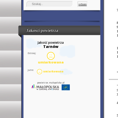
7
8
9
Jakości powietrza