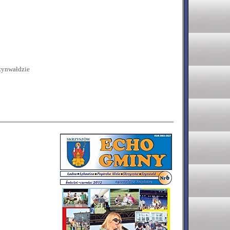
zynwałdzie