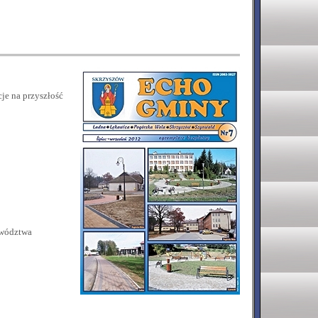
e na przyszłość
ewództwa