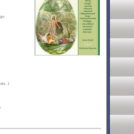
ego
ta...)
w