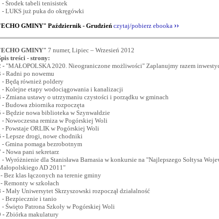
- Środek tabeli tenisistek
- LUKS już puka do okręgówki
››
"ECHO GMINY"
Październik - Grudzień
czytaj/pobierz ebooka
"ECHO GMINY"
7 numer, Lipiec – Wrzesień 2012
Spis treści - strony:
 -
"MAŁOPOLSKA 2020. Nieograniczone możliwości" Zaplanujmy razem inwestycj
3
-
Radni po nowemu
- Będą również poldery
- Kolejne etapy wodociągowania i kanalizacji
4
-
Zmiana ustawy o utrzymaniu czystości i porządku w gminach
- Budowa zbiornika rozpoczęta
5
-
Będzie nowa biblioteka w Szynwałdzie
- Nowoczesna remiza w Pogórskiej Woli
- Powstaje ORLIK w Pogórskiej Woli
6
-
Lepsze drogi, nowe chodniki
- Gmina pomaga bezrobotnym
7
-
Nowa pani sekretarz
- Wyróżnienie dla Stanisława Barnasia w konkursie na "Najlepszego Sołtysa Woj
Małopolskiego AD 2011"
- Bez klas łączonych na terenie gminy
- Remonty w szkołach
8
-
Mały Uniwersytet Skrzyszowski rozpoczął działalność
- Bezpiecznie i tanio
- Święto Patrona Szkoły w Pogórskiej Woli
9
-
Zbiórka makulatury