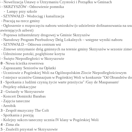
5
- Nowelizacja Ustawy o Utrzymaniu Czystości i Porządku w Gminach
6
- SKRZYSZÓW - Odnowienie pomnika
- Lampy przy szkole
- SZYNWAŁD - Wodociąg i kanalizacja
- Pracują na rzecz gminy
- Ogłoszenie o rozpoczęciu naboru wniosków (o udzielenie dofinansowania na u
zawierających azbest)
7
- Poprawa infrastruktury drogowej w Gminie Skrzyszów
- Narodowy Program Przebudowy Dróg Lokalnych – wstępne wyniki naboru
- SZYNWAŁD – Odnowa centrum wsi
- Zimowe utrzymanie dróg gminnych na terenie gminy Skrzyszów w sezonie zi
- Udrożnione potoki, pogłębione koryta
8
- Święto Niepodległości w Skrzyszowie
10
- Nowa ścieżka rowerowa
- Zapraszamy Seniorów na Opłatki
- Uczniowie z Pogórskiej Woli na Ogólnopolskim Zlocie Niepodległościowym
- I miejsce uczniów Gimnazjum w Pogórskiej Woli w konkursie "Od Oleandrów 
11
- Spotkania z ludźmi czynią życie warte przeżycia" /Guy de Maupassant/
- Projekty edukacyjne
12
- Gwiazdy w Skrzyszowie
- Koncert Dominiki Barabas
- Zajęcia taneczne
- Aerobik
13
- Zespół muzyczny The Colt
- Spotkania z poezją
- Kolejny sukces taneczny ucznia IV klasy w Pogórskiej Woli
14
- Zima zła
15
- Znaleźli przystań w Skrzyszowie