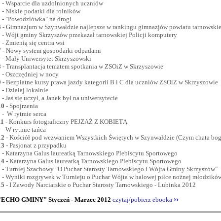
- Wsparcie dla uzdolnionych uczniów
- Niskie podatki dla rolników
- "Powodziówka" na drogi
6
-
Gimnazjum w Szynwałdzie najlepsze w rankingu gimnazjów powiatu tarnowski
- Wójt gminy Skrzyszów przekazał tarnowskiej Policji komputery
- Zmienią się centra wsi
7
-
Nowy system gospodarki odpadami
- Mały Uniwersytet Skrzyszowski
8
-
Transplantacja tematem spotkania w ZSOiZ w Skrzyszowie
- Oszczędniej w nocy
9
-
Bezpłatne kursy prawa jazdy kategorii B i C dla uczniów ZSOiZ w Skrzyszowie
- Działaj lokalnie
- Jaś się uczył, a Janek był na uniwersytecie
10
-
Spojrzenia
- W rytmie serca
11
-
Konkurs fotograficzny PEJZAŻ Z KOBIETĄ
- W rytmie tańca
12
-
Kościół pod wezwaniem Wszystkich Świętych w Szynwałdzie (Czym chata boga
13
-
Pasjonat z przypadku
- Katarzyna Galus laureatką Tarnowskiego Plebiscytu Sportowego
14
-
Katarzyna Galus laureatką Tarnowskiego Plebiscytu Sportowego
- Turniej Szachowy "O Puchar Starosty Tarnowskiego i Wójta Gminy Skrzyszów"
- Wyniki rozgrywek w Turnieju o Puchar Wójta w halowej piłce nożnej młodzikó
15
-
I Zawody Narciarskie o Puchar Starosty Tarnowskiego - Lubinka 2012
››
"ECHO GMINY" Styczeń - Marzec 2012
czytaj/pobierz ebooka