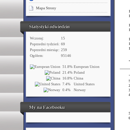
Mapa Strony
Statystyki odwiedzin
Wczoraj:
15
Poprzedni tydzień:
69
Poprzedni miesiąc:
259
Ogółem:
95146
51.8%
European Union
21.4%
Poland
16.8%
China
7.4%
United States
2
0.4%
Norway
3
4
My na Facebooku
5
6