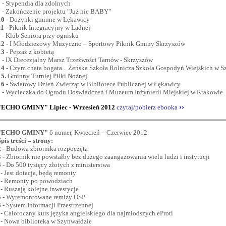
- Stypendia dla zdolnych
- Zakończenie projektu "Już nie BABY"
10
-
Dożynki gminne w Łękawicy
11
-
Piknik Integracyjny w Ładnej
- Klub Seniora przy ognisku
12
-
I Młodzieżowy Muzyczno – Sportowy Piknik Gminy Skrzyszów
13
-
Pejzaż z kobietą
- IX Diecezjalny Marsz Trzeźwości Tarnów - Skrzyszów
14
-
Czym chata bogata... Żeńska Szkoła Rolnicza Szkoła Gospodyń Wiejskich w S
15.
Gminny Turniej Piłki Nożnej
16
-
Światowy Dzień Zwierząt w Bibliotece Publicznej w Łękawicy
- Wycieczka do Ogrodu Doświadczeń i Muzeum Inżynierii Miejskiej w Krakowie
››
"ECHO GMINY" Lipiec - Wrzesień 2012
czytaj/pobierz ebooka
"ECHO GMINY"
6 numer, Kwiecień – Czerwiec 2012
Spis treści – strony:
 -
Budowa zbiornika rozpoczęta
 -
Zbiornik nie powstałby bez dużego zaangażowania wielu ludzi i instytucji
 -
Do 500 tysięcy złotych z ministerstwa
- Jest dotacja, będą remonty
- Remonty po powodziach
- Ruszają kolejne inwestycje
 -
Wyremontowane remizy OSP
 -
System Informacji Przestrzennej
- Całoroczny kurs języka angielskiego dla najmłodszych eProti
- Nowa biblioteka w Szynwałdzie