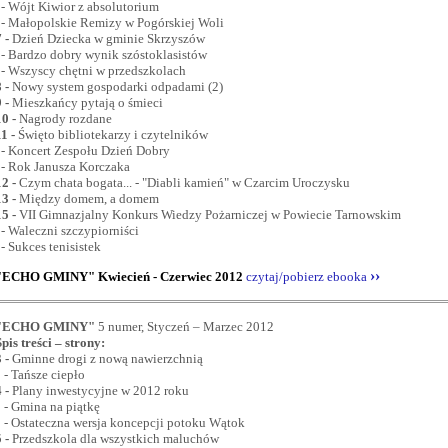
- Wójt Kiwior z absolutorium
- Małopolskie Remizy w Pogórskiej Woli
 -
Dzień Dziecka w gminie Skrzyszów
- Bardzo dobry wynik szóstoklasistów
- Wszyscy chętni w przedszkolach
 -
Nowy system gospodarki odpadami (2)
 -
Mieszkańcy pytają o śmieci
10 -
Nagrody rozdane
11 -
Święto bibliotekarzy i czytelników
- Koncert Zespołu Dzień Dobry
- Rok Janusza Korczaka
12 -
Czym chata bogata... - "Diabli kamień" w Czarcim Uroczysku
13 -
Między domem, a domem
15 -
VII Gimnazjalny Konkurs Wiedzy Pożarniczej w Powiecie Tarnowskim
- Waleczni szczypiorniści
- Sukces tenisistek
››
"ECHO GMINY" Kwiecień - Czerwiec 2012
czytaj/pobierz ebooka
"ECHO GMINY"
5 numer, Styczeń – Marzec 2012
Spis treści – strony:
3
-
Gminne drogi z nową nawierzchnią
- Tańsze ciepło
4
-
Plany inwestycyjne w 2012 roku
- Gmina na piątkę
- Ostateczna wersja koncepcji potoku Wątok
5
-
Przedszkola dla wszystkich maluchów