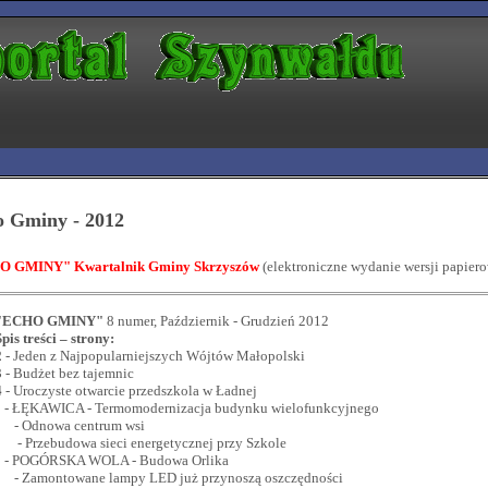
o Gminy - 2012
O GMINY" Kwartalnik Gminy Skrzyszów
(elektroniczne wydanie wersji papiero
"ECHO GMINY"
8 numer, Październik - Grudzień 2012
Spis treści – strony:
2
- Jeden z Najpopularniejszych Wójtów Małopolski
3
- Budżet bez tajemnic
4
- Uroczyste otwarcie przedszkola w Ładnej
- ŁĘKAWICA - Termomodernizacja budynku wielofunkcyjnego
- Odnowa centrum wsi
- Przebudowa sieci energetycznej przy Szkole
- POGÓRSKA WOLA - Budowa Orlika
- Zamontowane lampy LED już przynoszą oszczędności