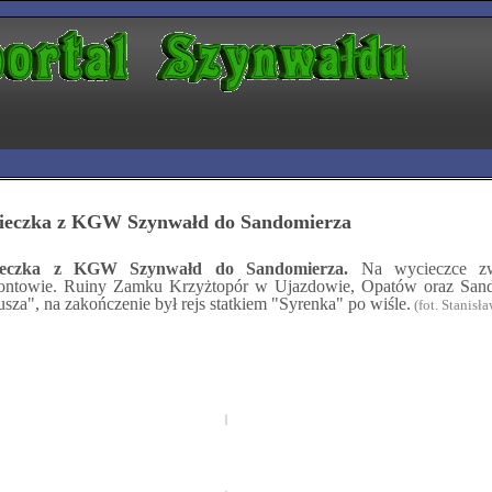
ieczka z KGW Szynwałd do Sandomierza
ieczka z KGW Szynwałd do Sandomierza.
Na wycieczce zwi
ontowie. Ruiny Zamku Krzyżtopór w Ujazdowie, Opatów oraz Sand
sza", na zakończenie był rejs statkiem "Syrenka" po wiśle.
(fot. Stanis