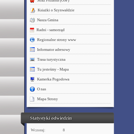
Straż Pożarna (OSP)
Ksiażki o Szynwałdzie
Nasza Gmina
Radni - samorząd
Regionalne strony www
Informator adresowy
Trasa turystyczna
Tu jesteśmy - Mapa
Kamerka Pogodowa
O nas
Mapa Strony
Statystyki odwiedzin
Wczoraj:
8