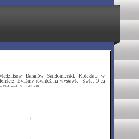
edziliśmy Baranów Sandomierski, Kolegiatę w
omierz. Byliśmy również na wystawie "Świat Ojca
ław Plebanek 2021-08-08)