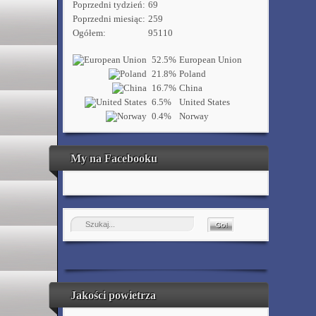
Poprzedni tydzień:
69
Poprzedni miesiąc:
259
Ogółem:
95110
52.5%
European Union
21.8%
Poland
16.7%
China
6.5%
United States
0.4%
Norway
My na Facebooku
Jakości powietrza