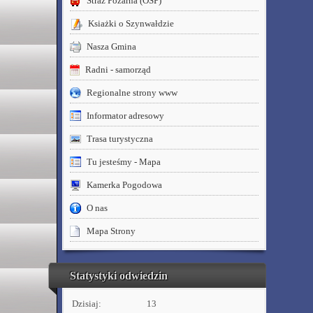
Straż Pożarna (OSP)
Ksiażki o Szynwałdzie
Nasza Gmina
Radni - samorząd
Regionalne strony www
Informator adresowy
Trasa turystyczna
Tu jesteśmy - Mapa
Kamerka Pogodowa
O nas
Mapa Strony
Statystyki odwiedzin
Dzisiaj:
13