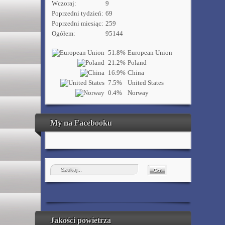
Wczoraj:
9
Poprzedni tydzień:
69
Poprzedni miesiąc:
259
Ogółem:
95144
51.8%
European Union
21.2%
Poland
16.9%
China
7.5%
United States
0.4%
Norway
My na Facebooku
Jakości powietrza