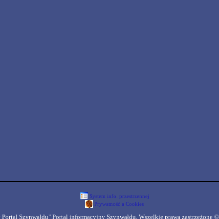
System info. przestrzennej
Prywatność a Cookies
 Portal Szynwałdu" Portal informacyjny Szynwałdu. Wszelkie prawa zastrzeżone ©