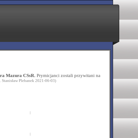
otra Mazura CSsR.
Prymicjanci zostali przywitani na
t. Stanisław Plebanek 2021-06-03)